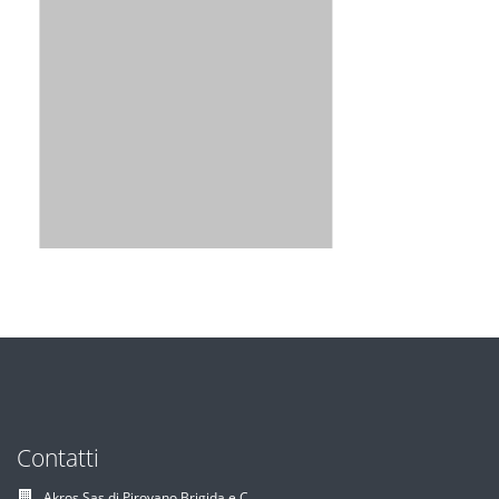
Contatti
Akros Sas di Pirovano Brigida e C.