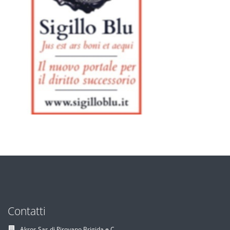
Contatti
Akros Sas di Pirovano Brigida e C.