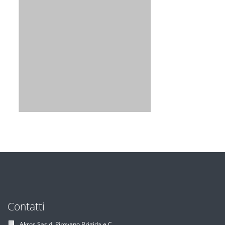
Contatti
Akros Sas di Pirovano Brigida e C.