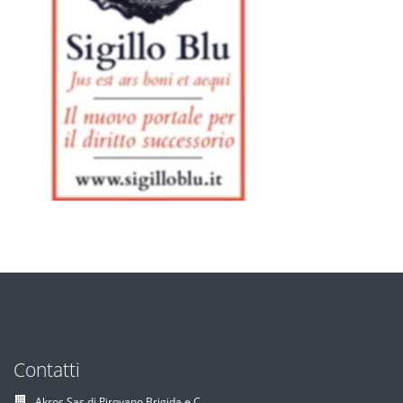
Contatti
Akros Sas di Pirovano Brigida e C.