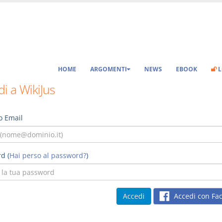
HOME
ARGOMENTI
NEWS
EBOOK
L
i a WikiJus
o Email
d (
Hai perso al password?
)
Accedi con Fa