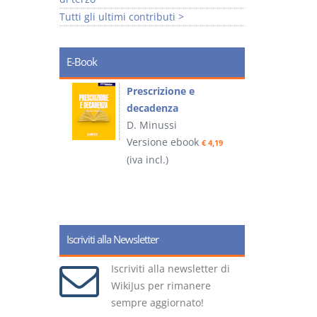
Tutti gli ultimi contributi >
E-Book
so e
Prescrizione e
decadenza
D. Minussi
ook
Versione ebook
€ 4,19
€ 4,19
(iva incl.)
(
Iscriviti alla Newsletter
Iscriviti alla newsletter di
WikiJus per rimanere
sempre aggiornato!