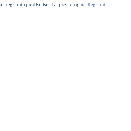
ei registrato puoi iscriverti a questa pagina:
Registrati
I Vincoli Preliminari
Usufrutto U
Abitazione
D. Minussi
D. Minussi
Versione ebook
Versione eb
€ 4,19
(iva incl.)
(iva incl.)