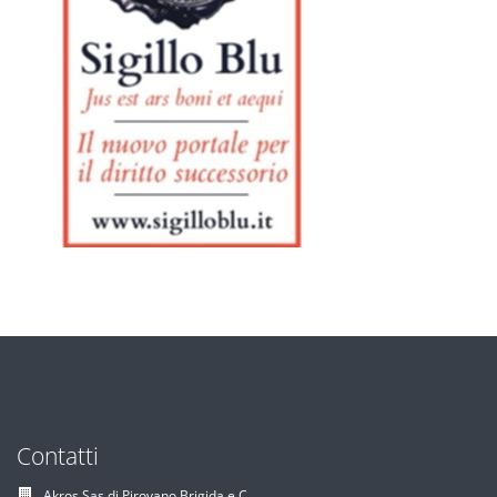
Contatti
Akros Sas di Pirovano Brigida e C.