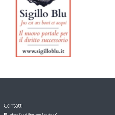
Contatti
Akros Sas di Pirovano Brigida e C.