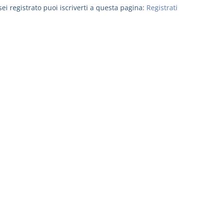
ei registrato puoi iscriverti a questa pagina:
Registrati
I Vincoli Pre
D. Minussi
Versione eb
(iva incl.)