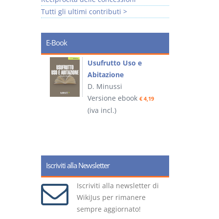
Tutti gli ultimi contributi >
E-Book
liminari
Usufrutto Uso e
Abitazione
D. Minussi
ook
Versione ebook
€ 4,19
€ 4,19
(iva incl.)
(
Iscriviti alla Newsletter
Iscriviti alla newsletter di
WikiJus per rimanere
sempre aggiornato!