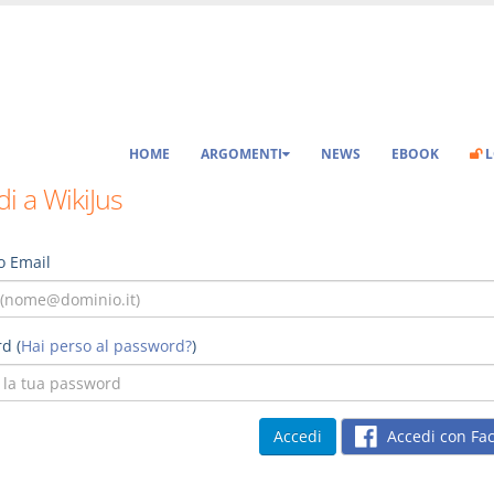
HOME
ARGOMENTI
NEWS
EBOOK
L
i a WikiJus
o Email
d (
Hai perso al password?
)
Accedi con Fa