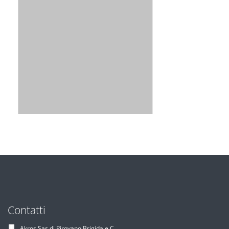
Contatti
Akros Sas di Pirovano Brigida e C.