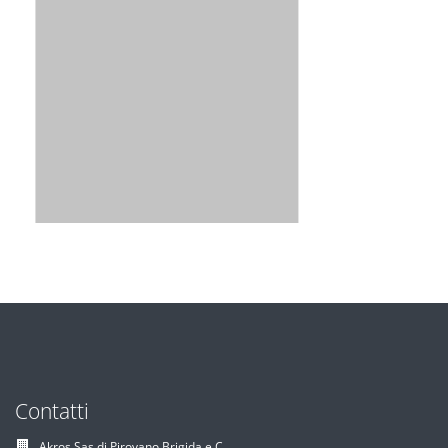
Contatti
Akros Sas di Pirovano Brigida e C.