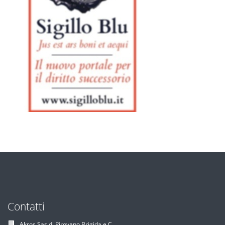
Contatti
Akros Sas di Pirovano Brigida e C.